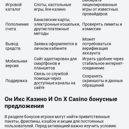
Игровой
Слоты, настольные
лицензированные
каталог
игры, live-казино
игры от известных
провайдеров
Банковские карты,
Пополнение
электронные кошельки,
Проверять лимиты и
счета
другие платежные
комиссии
методы
Может
Вывод
Заявка оформляется в
потребоваться
средств
личном кабинете
верификация
аккаунта
Сайт адаптирован для
Играть удобнее через
Мобильная
смартфонов и
стабильное интернет-
версия
планшетов
соединение
Связь со службой
Сохранять
помощи через
Поддержка
скриншоты и данные
доступные каналы на
обращений
сайте
Он Икс Казино И On X Casino бонусные
предложения
В разделе бонусов игроки могут найти приветственные
пакеты, фриспины, кэшбэк и акции для постоянных
пользователей. Перед активацией важно изучить условия: