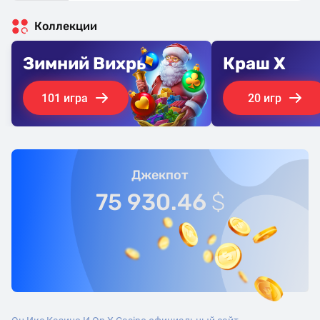
Коллекции
Зимний Вихрь
Краш Х
101 игра
20 игр
Джекпот
75 930.46
$