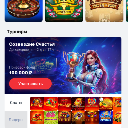
Турниры
Созвездие Счастья
До завершения
2 дня 17 ч
Призовой фонд
100 000
₽
Участвовать
Слоты
Лидеры