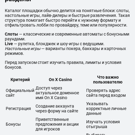
Каталог площадки обычно делится на понятные блоки: слоты,
настольные игры, лайв-дилеры и быстрые развлечения. Такая
структура помогает быстро перейти к нужному формату и
отфильтровать лобби по провайдеру, теме или популярности.
Слоты
— классические и современные автоматы с бонусными
раундами.
Live
— рулетка, блэкджек и шоу-игры с ведущими.
Настольные игры
— варианты покера, баккары и карточных
режимов.
Перед запуском стоит изучить правила, лимиты и условия
бонусов.
Что важно
Критерий
On X Casino
пользователю
Доступ через
Официальный
Проверять адрес
актуальное доменное
сайт
сайта перед входом
имя On X Casino
Указывать
Создание аккаунта
Регистрация
корректные личные
через форму на сайте
данные
Приветственные
Изучать условия
Бонусы
предложения и акции
отыгрыша
для игроков
Выбирать